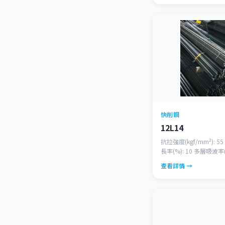
快削鋼
12L14
抗拉強度(kgf/mm²): 55
長率(%): 10 多層吸波率(%
查看詳情 →