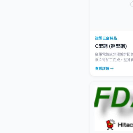
建築五金製品
C型鋼 (輕型鋼)
金屬電鍍或熱浸鍍鋅防鏽
板冷彎加工而成，壁薄
高，與傳統槽鋼相比，同
查看詳情 →
Ｃ型鋼廣泛用於鋼結構
合成輕量型屋架、托架