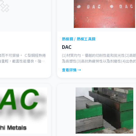
🔩
熱模鋼 / 熱模工具鋼
DAC
而不可銲接。 Ｃ型鋼經熱捲
(1)材質均勻，優越的切削性能和拋光性(2)高
自重輕，截面性能優良，強度
及高塑性(3)高抗熱疲勞性以及耐磨性(4)出色
等強度可節約材料約30%。
硬化性(5)良好的高溫強度(6)熱處理時極低的
查看詳情 →
建築的檁條、牆樑，也可自組
(7)與傳統鋼材相比具有更好的等向性，各個
等建築構件。
出色的韌性和塑性 (JIS SKD61)