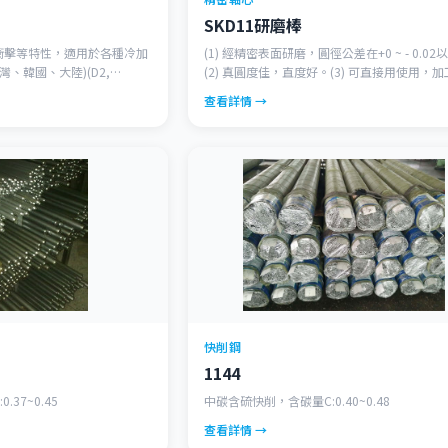
SKD11研磨棒
衝擊等特性，適用於各種冷加
(1) 經精密表面研磨，圓徑公差在+0 ~ - 0.02
灣、韓國、大陸)(D2,
(2) 真圓度佳，直度好。(3) 可直接用使用，
且方便。
查看詳情 →
快削鋼
1144
37~0.45
中碳含硫快削，含碳量C:0.40~0.48
查看詳情 →