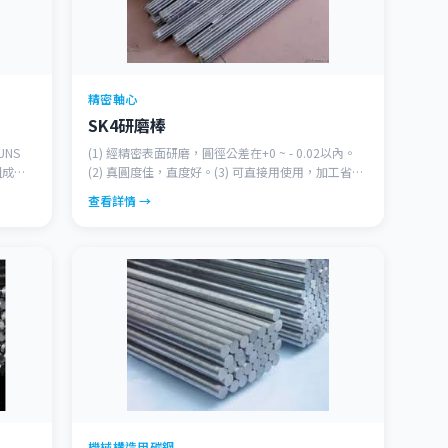
精密軸心
SK4研磨棒
UNS
(1) 經精密表面研磨，圓徑公差在+0 ~ - 0.02以內。
組成含
(2) 真圓度佳，直度好。(3) 可直接用使用，加工省時
佳的耐
且方便。
查看詳情 →
也可得
機械構造用碳鋼