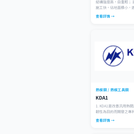
結構強度高，自重輕； 設計風格靈活、豐富； 工程
施工快，佔地面積小，適合全天
工、結構連接和安裝，易於拆
查看詳情 →
建築」的新型鋼材，採
(H-Beam)
熱模鋼 / 熱模工具鋼
KDA1
1. KDA1是改善汎用熱
韌性為目的而開發之專利鋼種。 2.
SKD61相同，二次硬
查看詳情 →
高溫疲勞性、耐熱龜裂性更加