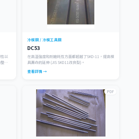
冷模鋼 / 冷模工具鋼
DC53
韌性以
在高溫強度和耐磨耗性方面都超越了SKD-11，提高模
的整體
具壽命的延伸 (JIS SKD11改良型)。
變形率
查看詳情 →
方向都有
PDF