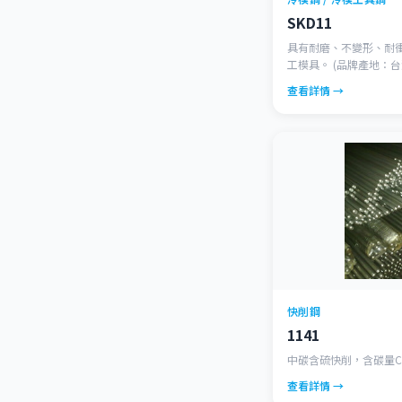
不銹鋼
SKD11
快削鋼
具有耐磨、不變形、耐
工模具。 (品牌產地：台
1.2379)
查看詳情 →
快削鋼
1141
中碳含硫快削，含碳量C:0.
查看詳情 →