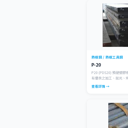
熱模鋼 / 熱模工具鋼
P-20
P20 (PDS20) 預硬
有優良之加工、拋光、焊
2798/2738EHT)
查看詳情 →