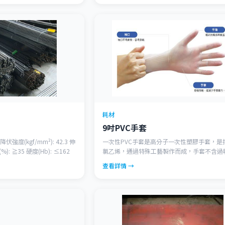
耗材
9吋PVC手套
 降伏強度(kgf/mm²): 42.3 伸
一次性PVC手套是高分子一次性塑膠手套，是
): ≧35 硬度(Hb): ≤162
氯乙烯，通過特殊工藝製作而成，手套不含過
無粉，發塵量低，不含塑化劑、酯、矽油等成
查看詳情 →
有較強的化學抗性、防靜電性能，良好的靈活
感，廣泛用於食品加工、牙科、醫療護理、美
潔操作等領域。