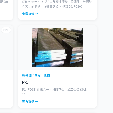
張強度
切削性奇佳、抗拉強度及韌性優於一般鑄件、無翻碟
。
件常見的氣泡、夾砂等缺陷。 (FC300, FC200,
FC400)
查看詳情 →
PDF
熱模鋼 / 熱模工具鋼
P-1
P1 (PDS1) 組織均一，具蝕花性，加工性佳 (SAE
1055)
查看詳情 →