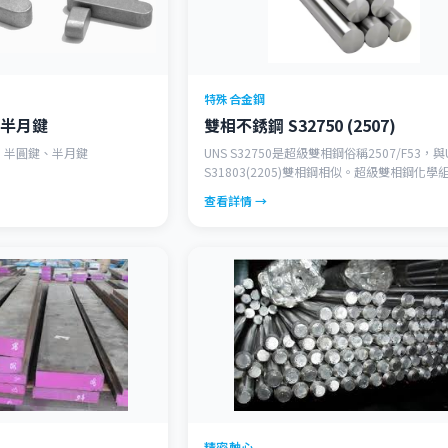
特殊合金鋼
半月鍵
雙相不銹鋼 S32750 (2507)
鍵、半圓鍵、半月鍵
UNS S32750是超級雙相鋼俗稱2507/F53，與
S31803(2205)雙相鋼相似。超級雙相鋼化學
更高的鎳、鉬、氮，即更高的雙相等級，具更
查看詳情 →
腐蝕性，適用更嚴苛的環境或更高溫的海水。
到更長的使用壽命。
精密軸心