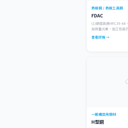
熱模鋼 / 熱模工具鋼
FDAC
(1)硬度高達HRC39-
加微量元素，加工性能仍
溫，耐溶蝕特性。(4)
查看詳情 →
一般構造用鋼材
H型鋼