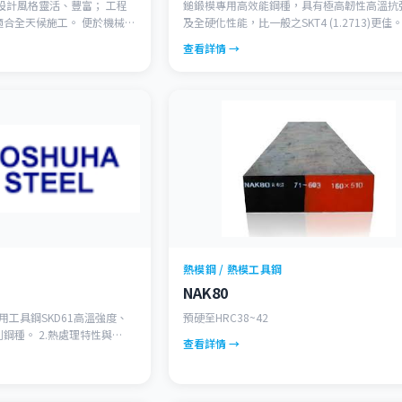
鎚鍛模專用高效能鋼種，具有極高韌性高溫抗
候施工。 便於機械加
及全硬化性能，比一般之SKT4 (1.2713)更佳
除和再利用。 是「綠色
查看詳情 →
用H型鋼可以有效保護環境。
熱模鋼 / 熱模工具鋼
NAK80
間用工具鋼SKD61高溫強度、
預硬至HRC38~42
熱處理特性與
查看詳情 →
化之特性，更具抗高溫軟化、抗
良好。(JIS SKD61)