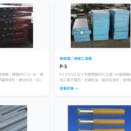
熱模鋼 / 熱模工具鋼
P-3
塑膠模用鋼，硬度HRC33~38。具
P3 (PDS3) 紅十字調質鋼HRC25度~30度組
補等特性，適合咬花。(DIN
加工後不變形，光澤性佳，蝕花性良好，使用
長。 (SAE 4140)
查看詳情 →