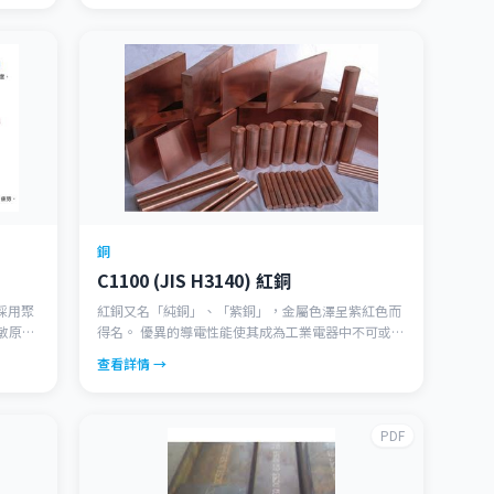
銅
C1100 (JIS H3140) 紅銅
採用聚
紅銅又名「純銅」、「紫銅」，金屬色澤呈紫紅色而
敏原，
得名。 優異的導電性能使其成為工業電器中不可或缺
分，具
的重要夥伴。 良好的熱傳導特性亦可製作高效能的散
查看詳情 →
性和觸
熱模組。 絕佳的延展與加工性使其容易製作高品質的
容、清
金屬元件。
PDF