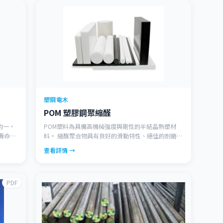
塑鋼電木
POM 塑膠鋼聚縮醛
織均一，
POM塑料為具備高機械強度與剛性的半結晶熱塑材
壽命
料。 縮醛聚合物具有良好的滑動特性、絕佳的耐磨損
性，以及低吸水率。 由於良好的尺寸穩定性、良好的
查看詳情 →
疲乏強度以及絕佳的加工特性，使得POM聚合物成為
一種極高多樣化的工程性材料，尤其適用於複雜的零
件。 縮醛均聚物(POM-H)與縮醛共聚物(POM-C)之差
PDF
別在於所具備之特性。