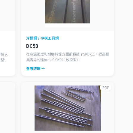
冷模鋼 / 冷模工具鋼
DC53
韌性以
在高溫強度和耐磨耗性方面都超越了SKD-11，提高模
的整體
具壽命的延伸 (JIS SKD11改良型)。
變形率
查看詳情 →
方向都有
PDF