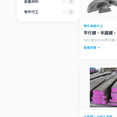
金屬材料
14
一般構造用鋼材
零件代工
11
機械構造用碳鋼
裝潢家俱五金零配件
零件車銑代工
鉬鉻鎳鋁系合金鋼
精密軸心
平行鍵、半圓鍵、
熱模鋼 / 熱模工具鋼
耗材
S45C或SUS304平行
冷模鋼 / 冷模工具鋼
鍍鉻鋼棒
查看詳情 →
高速鋼-高速工具鋼
異形鋼
高碳鉻軸承用鋼
粉碎刀具加工製作
連鑄鋼
建築五金製品
高性能合金
零件車銑代工
銅
花紋鋼板
塑鋼電木
鍛造工件
特殊合金鋼
規格板
冷模鋼 / 冷模工具鋼