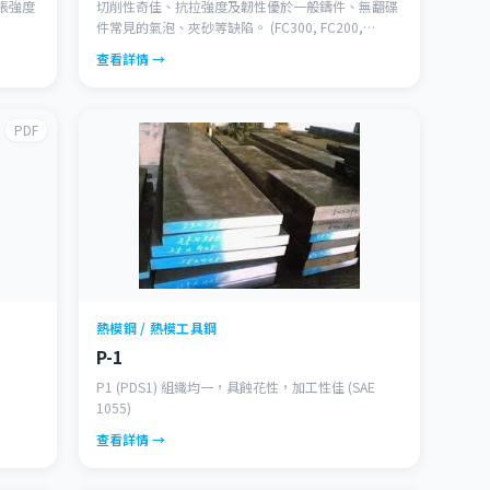
張強度
切削性奇佳、抗拉強度及韌性優於一般鑄件、無翻碟
。
件常見的氣泡、夾砂等缺陷。 (FC300, FC200,
FC400)
查看詳情 →
PDF
熱模鋼 / 熱模工具鋼
P-1
P1 (PDS1) 組織均一，具蝕花性，加工性佳 (SAE
1055)
查看詳情 →