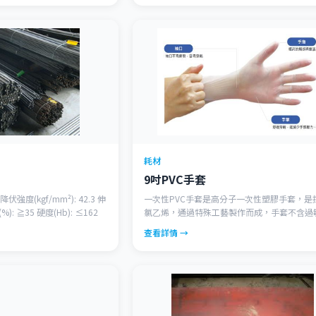
耗材
9吋PVC手套
 降伏強度(kgf/mm²): 42.3 伸
一次性PVC手套是高分子一次性塑膠手套，是
): ≧35 硬度(Hb): ≤162
氯乙烯，通過特殊工藝製作而成，手套不含過
無粉，發塵量低，不含塑化劑、酯、矽油等成
查看詳情 →
有較強的化學抗性、防靜電性能，良好的靈活
感，廣泛用於食品加工、牙科、醫療護理、美
潔操作等領域。