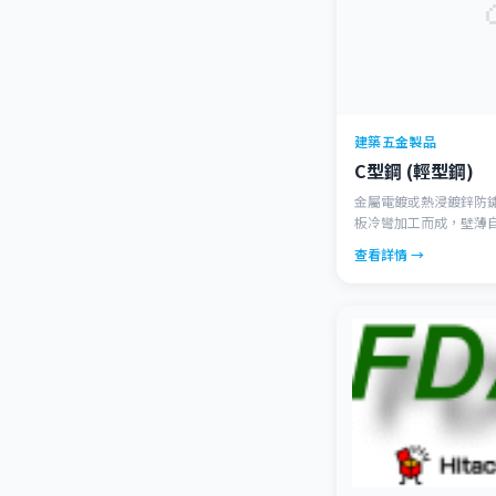
建築五金製品
C型鋼 (輕型鋼)
金屬電鍍或熱浸鍍鋅防鏽
板冷彎加工而成，壁薄
高，與傳統槽鋼相比，同
查看詳情 →
Ｃ型鋼廣泛用於鋼結構
合成輕量型屋架、托架