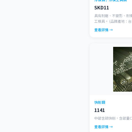
不銹鋼
SKD11
快削鋼
具有耐磨、不變形、耐
工模具。 (品牌產地：台
1.2379)
查看詳情 →
快削鋼
1141
中碳含硫快削，含碳量C:0.
查看詳情 →