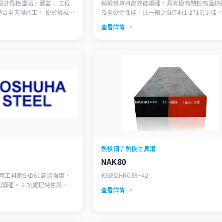
鎚鍛模專用高效能鋼種，具有極高韌性高溫抗
候施工。 便於機械加
及全硬化性能，比一般之SKT4 (1.2713)更佳
除和再利用。 是「綠色
查看詳情 →
用H型鋼可以有效保護環境。
熱模鋼 / 熱模工具鋼
NAK80
間用工具鋼SKD61高溫強度、
預硬至HRC38~42
熱處理特性與
查看詳情 →
化之特性，更具抗高溫軟化、抗
良好。(JIS SKD61)