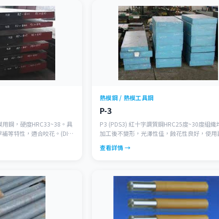
熱模鋼 / 熱模工具鋼
P-3
塑膠模用鋼，硬度HRC33~38。具
P3 (PDS3) 紅十字調質鋼HRC25度~30度組
補等特性，適合咬花。(DIN
加工後不變形，光澤性佳，蝕花性良好，使用
長。 (SAE 4140)
查看詳情 →