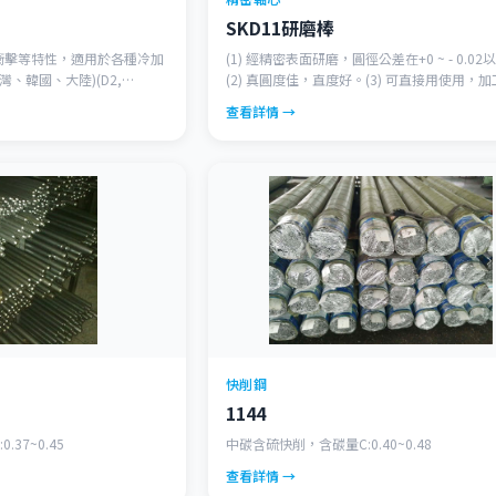
SKD11研磨棒
衝擊等特性，適用於各種冷加
(1) 經精密表面研磨，圓徑公差在+0 ~ - 0.02
灣、韓國、大陸)(D2,
(2) 真圓度佳，直度好。(3) 可直接用使用，
且方便。
查看詳情 →
快削鋼
1144
37~0.45
中碳含硫快削，含碳量C:0.40~0.48
查看詳情 →