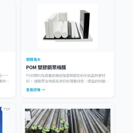
塑鋼電木
POM 塑膠鋼聚縮醛
織均一，
POM塑料為具備高機械強度與剛性的半結晶熱塑材
壽命
料。 縮醛聚合物具有良好的滑動特性、絕佳的耐磨損
性，以及低吸水率。 由於良好的尺寸穩定性、良好的
查看詳情 →
疲乏強度以及絕佳的加工特性，使得POM聚合物成為
一種極高多樣化的工程性材料，尤其適用於複雜的零
件。 縮醛均聚物(POM-H)與縮醛共聚物(POM-C)之差
PDF
別在於所具備之特性。