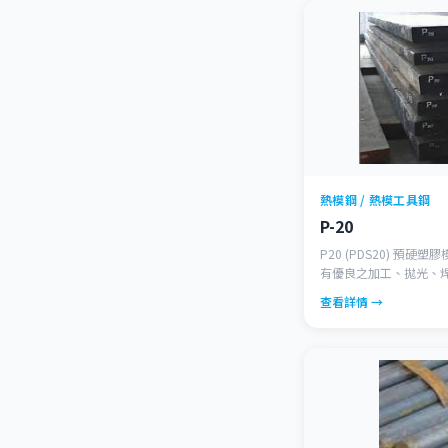
熱模鋼 / 熱模工具鋼
P-20
P20 (PDS20) 預硬
有優良之加工、拋光、焊
2798/2738EHT)
查看詳情 →