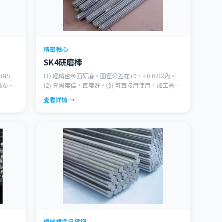
精密軸心
SK4研磨棒
UNS
(1) 經精密表面研磨，圓徑公差在+0 ~ - 0.02以內。
組成含
(2) 真圓度佳，直度好。(3) 可直接用使用，加工省時
佳的耐
且方便。
查看詳情 →
也可得
機械構造用碳鋼