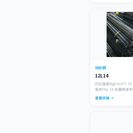
快削鋼
12L14
抗拉強度(kgf/mm²): 55
長率(%): 10 多層吸波率(%
查看詳情 →