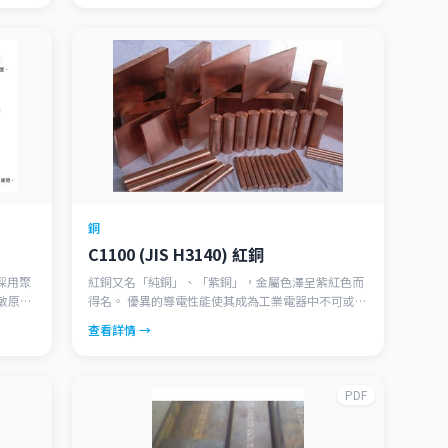
銅
C1100 (JIS H3140) 紅銅
採用聚
紅銅又名「純銅」、「紫銅」，金屬色澤呈紫紅色而
敏原，
得名。 優異的導電性能使其成為工業電器中不可或缺
分，具
的重要夥伴。 良好的熱傳導特性亦可製作高效能的散
查看詳情 →
性和觸
熱模組。 絕佳的延展與加工性使其容易製作高品質的
容、清
金屬元件。
PDF