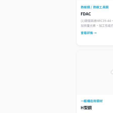
熱模鋼 / 熱模工具鋼
FDAC
(1)硬度高達HRC39-
加微量元素，加工性能仍
溫，耐溶蝕特性。(4)
查看詳情 →
一般構造用鋼材
H型鋼