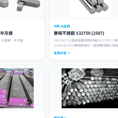
特殊合金鋼
半月鍵
雙相不銹鋼 S32750 (2507)
鍵、半圓鍵、半月鍵
UNS S32750是超級雙相鋼俗稱2507/F53，與
S31803(2205)雙相鋼相似。超級雙相鋼化學
更高的鎳、鉬、氮，即更高的雙相等級，具更
查看詳情 →
腐蝕性，適用更嚴苛的環境或更高溫的海水。
到更長的使用壽命。
精密軸心