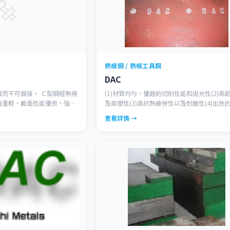
🔩
熱模鋼 / 熱模工具鋼
DAC
而不可銲接。 Ｃ型鋼經熱捲
(1)材質均勻，優越的切削性能和拋光性(2)高
自重輕，截面性能優良，強度
及高塑性(3)高抗熱疲勞性以及耐磨性(4)出色
等強度可節約材料約30%。
硬化性(5)良好的高溫強度(6)熱處理時極低的
查看詳情 →
建築的檁條、牆樑，也可自組
(7)與傳統鋼材相比具有更好的等向性，各個
等建築構件。
出色的韌性和塑性 (JIS SKD61)