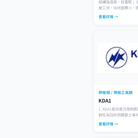
結構強度高，自重輕； 設計風格靈活、豐富； 工程
施工快，佔地面積小，適合全天
工、結構連接和安裝，易於拆
查看詳情 →
建築」的新型鋼材，採
(H-Beam)
熱模鋼 / 熱模工具鋼
KDA1
1. KDA1是改善汎用熱
韌性為目的而開發之專利鋼種。 2.
SKD61相同，二次硬
查看詳情 →
高溫疲勞性、耐熱龜裂性更加