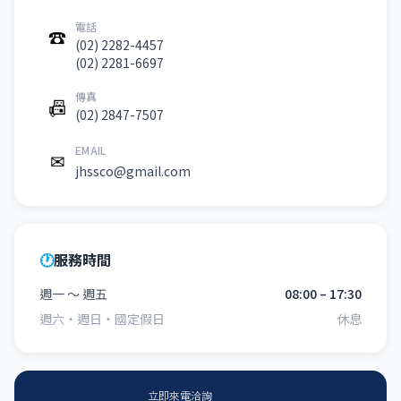
電話
☎
(02) 2282-4457
(02) 2281-6697
傳真
📠
(02) 2847-7507
EMAIL
✉
jhssco@gmail.com
🕐
服務時間
週一 ～ 週五
08:00 – 17:30
週六・週日・國定假日
休息
立即來電洽詢